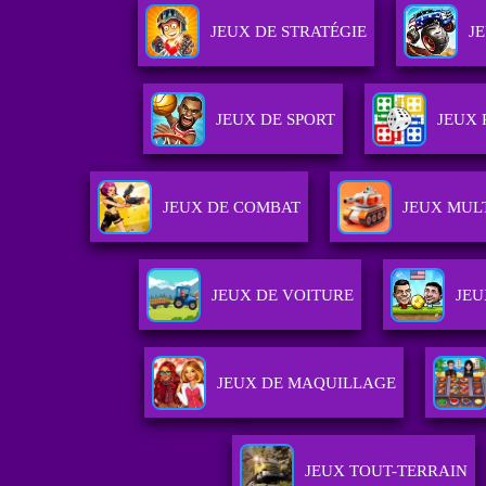
JEUX DE STRATÉGIE
J
JEUX DE SPORT
JEUX 
JEUX DE COMBAT
JEUX MUL
JEUX DE VOITURE
JEU
JEUX DE MAQUILLAGE
JEUX TOUT-TERRAIN