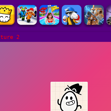
nture 2