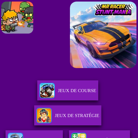
JEUX DE COURSE
JEUX DE STRATÉGIE