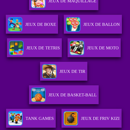
JEUX DE MAQUILLAGE
JEUX DE BOXE
JEUX DE BALLON
JEUX DE TETRIS
JEUX DE MOTO
JEUX DE TIR
JEUX DE BASKET-BALL
TANK GAMES
JEUX DE FRIV KIZI