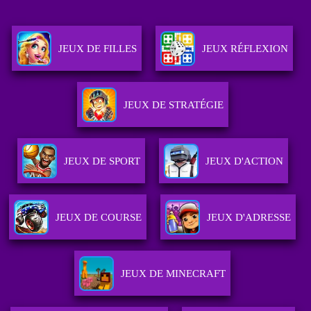
JEUX DE FILLES
JEUX RÉFLEXION
JEUX DE STRATÉGIE
JEUX DE SPORT
JEUX D'ACTION
JEUX DE COURSE
JEUX D'ADRESSE
JEUX DE MINECRAFT