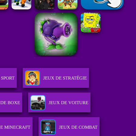
 SPORT
JEUX DE STRATÉGIE
 DE BOXE
JEUX DE VOITURE
DE MINECRAFT
JEUX DE COMBAT