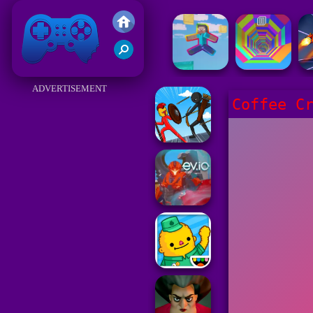
Jeux de Friv 2019
ADVERTISEMENT
Coffee C