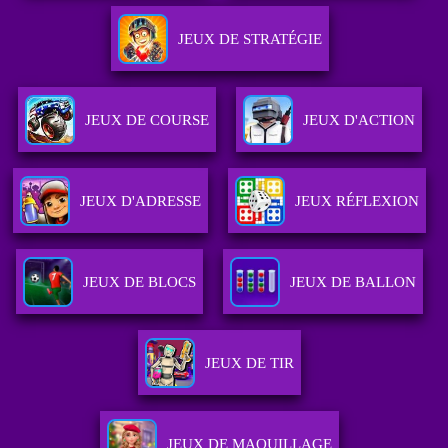
JEUX DE STRATÉGIE
JEUX DE COURSE
JEUX D'ACTION
JEUX D'ADRESSE
JEUX RÉFLEXION
JEUX DE BLOCS
JEUX DE BALLON
JEUX DE TIR
JEUX DE MAQUILLAGE