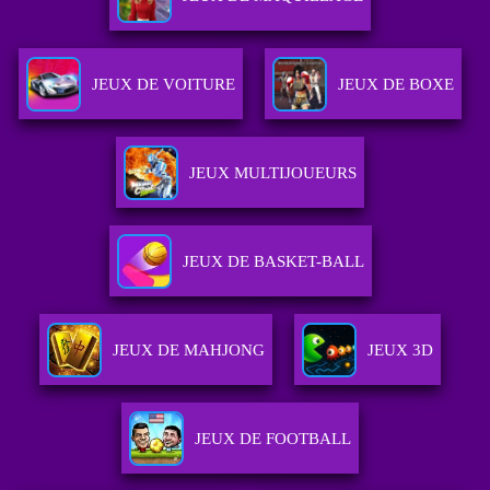
JEUX DE VOITURE
JEUX DE BOXE
JEUX MULTIJOUEURS
JEUX DE BASKET-BALL
JEUX DE MAHJONG
JEUX 3D
JEUX DE FOOTBALL