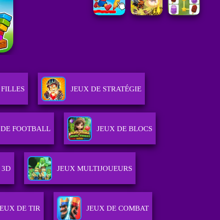
 FILLES
JEUX DE STRATÉGIE
 DE FOOTBALL
JEUX DE BLOCS
 3D
JEUX MULTIJOUEURS
JEUX DE TIR
JEUX DE COMBAT