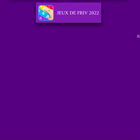
JEUX DE FRIV 2022
A