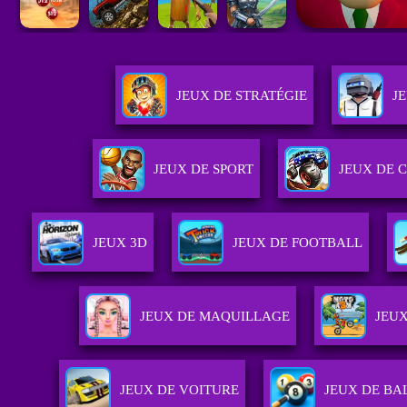
JEUX DE STRATÉGIE
J
JEUX DE SPORT
JEUX DE 
JEUX 3D
JEUX DE FOOTBALL
JEUX DE MAQUILLAGE
JEU
JEUX DE VOITURE
JEUX DE BA