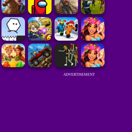
ADVERTISEMENT