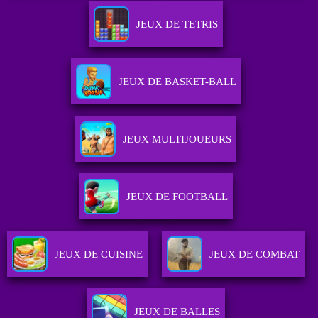
JEUX DE TETRIS
JEUX DE BASKET-BALL
JEUX MULTIJOUEURS
JEUX DE FOOTBALL
JEUX DE CUISINE
JEUX DE COMBAT
JEUX DE BALLES