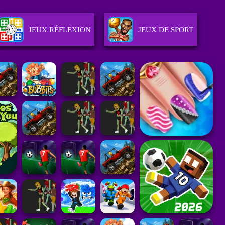
JEUX RÉFLEXION
JEUX DE SPORT
JEUX D'ADRESSE
JEUX DE COURSE