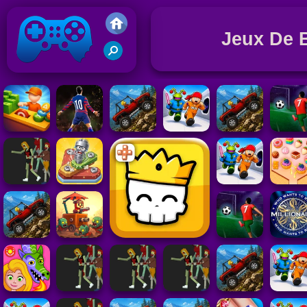
Jeux De 
Jeux de Friv 2019